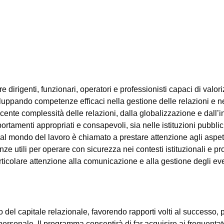
 dirigenti, funzionari, operatori e professionisti capaci di valo
uppando competenze efficaci nella gestione delle relazioni e nell
cente complessità delle relazioni, dalla globalizzazione e dall’int
ortamenti appropriati e consapevoli, sia nelle istituzioni pubblic
a al mondo del lavoro è chiamato a prestare attenzione agli aspetti
 utili per operare con sicurezza nei contesti istituzionali e prof
articolare attenzione alla comunicazione e alla gestione degli ev
ento del capitale relazionale, favorendo rapporti volti al success
 personale. Il programma consentirà di far acquisire ai frequenta