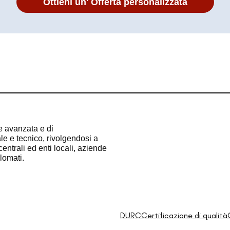
Ottieni un' Offerta personalizzata
e avanzata e di
e e tecnico, rivolgendosi a
entrali ed enti locali, aziende
plomati.
DURC
Certificazione di qualità