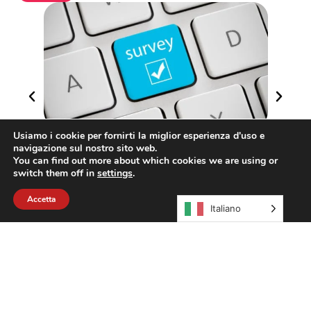
Usiamo i cookie per fornirti la miglior esperienza d'uso e
LA TUA OPINIONE FA LA DIFFERENZA!
Ve
navigazione sul nostro sito web.
18 Marzo 2026
nu
You can find out more about which cookies we are using or
17
Leggi di più
switch them off in
settings
.
Le
Accetta
Italiano
Non perdere nessun aggiornamento:
entra nella community CEIDA e scopri