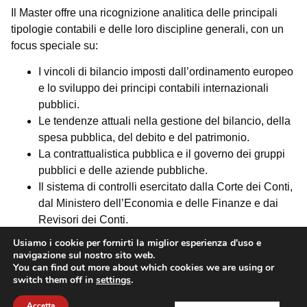
Il Master offre una ricognizione analitica delle principali
tipologie contabili e delle loro discipline generali, con un
focus speciale su:
I vincoli di bilancio imposti dall’ordinamento europeo
e lo sviluppo dei principi contabili internazionali
pubblici.
Le tendenze attuali nella gestione del bilancio, della
spesa pubblica, del debito e del patrimonio.
La contrattualistica pubblica e il governo dei gruppi
pubblici e delle aziende pubbliche.
Il sistema di controlli esercitato dalla Corte dei Conti,
dal Ministero dell’Economia e delle Finanze e dai
Revisori dei Conti.
L’attività di auditing relativa ai progetti europei.
Usiamo i cookie per fornirti la miglior esperienza d'uso e
navigazione sul nostro sito web.
You can find out more about which cookies we are using or
Il Master si propone anche come una preparazione
switch them off in
settings
.
approfondita per coloro che aspirano a partecipare al
Accetta